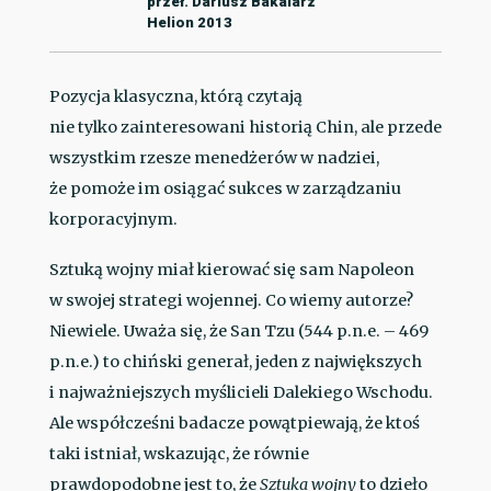
przeł. Dariusz Bakalarz
Helion 2013
Pozycja klasyczna, którą czytają
nie tylko zainteresowani historią Chin, ale przede
wszystkim rzesze menedżerów w nadziei,
że pomoże im osiągać sukces w zarządzaniu
korporacyjnym.
Sztuką wojny miał kierować się sam Napoleon
w swojej strategi wojennej. Co wiemy autorze?
Niewiele. Uważa się, że San Tzu (544 p.n.e. – 469
p.n.e.) to chiński generał, jeden z największych
i najważniejszych myślicieli Dalekiego Wschodu.
Ale współcześni badacze powątpiewają, że ktoś
taki istniał, wskazując, że równie
prawdopodobne jest to, że
Sztuka wojny
to dzieło