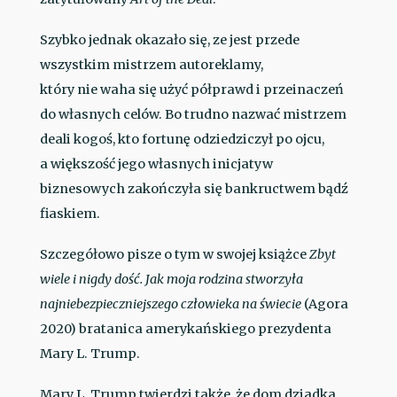
Szybko jednak okazało się, ze jest przede
wszystkim mistrzem autoreklamy,
który nie waha się użyć półprawd i przeinaczeń
do własnych celów. Bo trudno nazwać mistrzem
deali kogoś, kto fortunę odziedziczył po ojcu,
a większość jego własnych inicjatyw
biznesowych zakończyła się bankructwem bądź
fiaskiem.
Szczegółowo pisze o tym w swojej książce
Zbyt
wiele i nigdy dość. Jak moja rodzina stworzyła
najniebezpieczniejszego człowieka na świecie
(Agora
2020) bratanica amerykańskiego prezydenta
Mary L. Trump.
Mary L. Trump twierdzi także, że dom dziadka