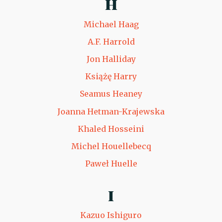
H
Michael Haag
A.F. Harrold
Jon Halliday
Książę Harry
Seamus Heaney
Joanna Hetman-Krajewska
Khaled Hosseini
Michel Houellebecq
Paweł Huelle
I
Kazuo Ishiguro