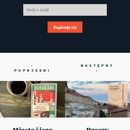
Zapisuję się
‹
NASTĘPNY
POPRZEDNI
›
Miasto i jego
Rzeczy