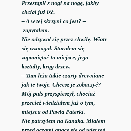
Przestąpił z nogi na nogę, jakby
chciał już iść.
– A w tej skrzyni co jest? –
zapytałem.
Nie odzywał się przez chwilę. Wiatr
się wzmagał. Starałem się
zapamiętać to miejsce, jego
kształty, krąg drzew.
– Tam leża takie czarty drewniane
jak te twoje. Chcesz je zobaczyć?
Mój puls przyspieszył, chociaż
przecież wiedziałem już o tym,
miejscu od Pawła Paterki.
Nie patrzyłem na Kanaka. Miałem
przed oczami gnące się od uderzeń