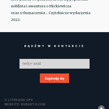
noblista i awantura o Mickiewicza
oraz o tłumaczenia… Czytelnicze wydarzenia
2022.
BĄDŹMY W KONTAKCIE
Zapisuję się
© LITERACKI GPS
WEBSITE:
KUBASTO.COM