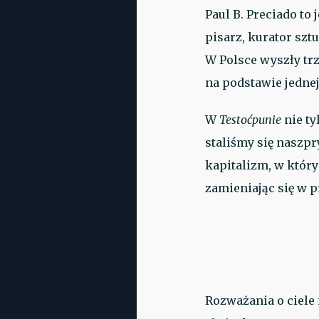
Paul B. Preciado to 
pisarz, kurator szt
W Polsce wyszły tr
na podstawie jednej
W
Testoćpunie
nie ty
staliśmy się nasz
kapitalizm, w który
zamieniając się w 
Rozważania o ciele 