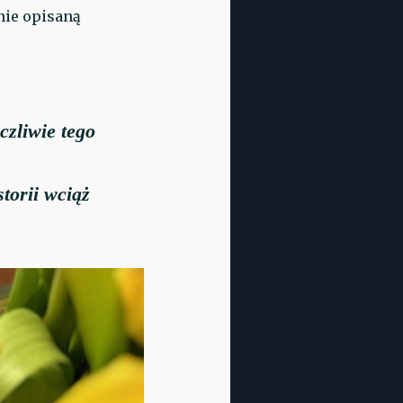
nie opisaną
czliwie tego
storii wciąż