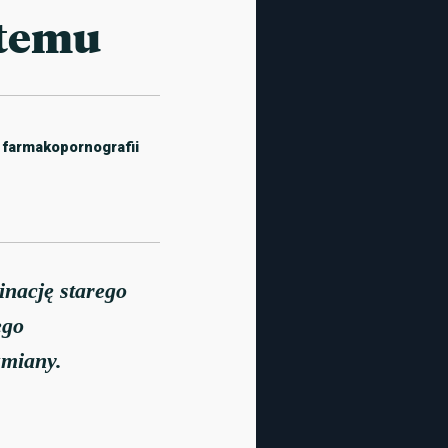
stemu
e farmakopornografii
inację starego
ego
zmiany.