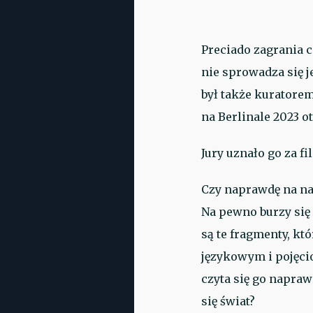
Preciado zagrania c
nie sprowadza się 
był także kuratore
na Berlinale 2023 o
Jury uznało go za f
Czy naprawdę na nas
Na pewno burzy się 
są te fragmenty, k
językowym i pojęci
czyta się go napraw
się świat?