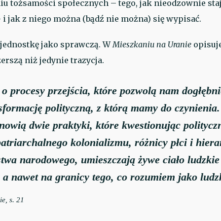
iu tożsamości społecznych – tego, jak nieodzownie sta
i jak z niego można (bądź nie można) się wypisać.
 jednostkę jako sprawczą. W
Mieszkaniu na Uranie
opisuj
erszą niż jedynie trazycja.
 o procesy przejścia, które pozwolą nam dogłębn
sformację polityczną, z którą mamy do czynienia.
anowią dwie praktyki, które kwestionując polityc
atriarchalnego kolonializmu, różnicy płci i hiera
stwa narodowego, umieszczają żywe ciało ludzkie
 a nawet na granicy tego, co rozumiem jako lud
ie
, s. 21