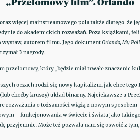
„Przełomowy film”. Orlando
oraz więcej mainstreamowego pola także dlatego, że je
jedynie do akademickich rozważań. Poza książkami, fel
m wystaw, autorem filmu. Jego dokument
Orlando, My Poli
trzymał 3 nagrody.
ilm przełomowy, który „będzie miał trwałe znaczenie ku
zych oczach rodzi się nowy kapitalizm, jak chce tego P
(lub choćby kruszy) układ binarny. Najciekawsze u Prec
tóre rozważania o tożsamości wiążą z nowym sposobem 
owym – funkcjonowania w świecie i świata jako takiego
dę przyjemnie. Może też pozwala nam się oswoić z tym,