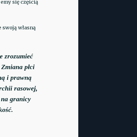
jemy się częścią
e swoją własną
ie zrozumieć
 Zmiana płci
zną i prawną
rchii rasowej,
 na granicy
zkość.