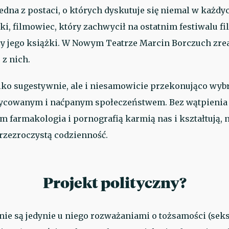
jedna z postaci, o których dyskutuje się niemal w każdyc
uki, filmowiec, który zachwycił na ostatnim festiwalu 
zy jego książki. W Nowym Teatrze Marcin Borczuch zre
 z nich.
lko sugestywnie, ale i niesamowicie przekonująco wyb
prycowanym i naćpanym społeczeństwem. Bez wątpienia
m farmakologia i pornografią karmią nas i kształtują,
przezroczystą codzienność.
Projekt polityczny?
nie są jedynie u niego rozważaniami o tożsamości (seksu