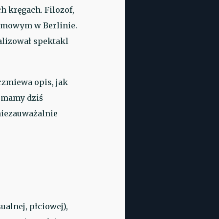
h kręgach. Filozof,
filmowym w Berlinie.
alizował spektakl
rzmiewa opis, jak
 mamy dziś
 niezauważalnie
alnej, płciowej),