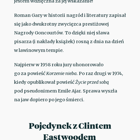
jestem wdzięczna za jej wskazanie!
Roman Gary w historii nagród i literatury zapisał
się jako dwukrotny zwycięzca prestiżowej
Nagrody Goncourtów. To dzięki niej sława
pisarza (i nakłady książek) rosną z dnia na dzień
w lawinowym tempie.
Najpierw w 1958 roku jury uhonorowało
go za powieść
Korzenie nieba
. Po raz drugi w 1974,
kiedy opublikował powieść
Życie przed sobą
pod pseudonimem Emile Ajar. Sprawa wyszła
na jaw dopiero po jego śmierci.
Pojedynek z Clintem
Eastwoodem