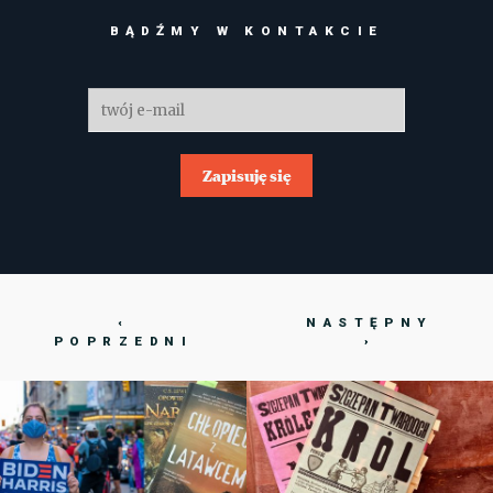
BĄDŹMY W KONTAKCIE
Zapisuję się
‹
NASTĘPNY
POPRZEDNI
›