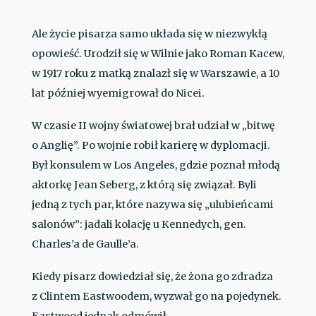
Ale życie pisarza samo układa się w niezwykłą
opowieść. Urodził się w Wilnie jako Roman Kacew,
w 1917 roku z matką znalazł się w Warszawie, a 10
lat później wyemigrował do Nicei.
W czasie II wojny światowej brał udział w „bitwę
o Anglię”. Po wojnie robił karierę w dyplomacji.
Był konsulem w Los Angeles, gdzie poznał młodą
aktorkę Jean Seberg, z którą się związał. Byli
jedną z tych par, które nazywa się „ulubieńcami
salonów”: jadali kolację u Kennedych, gen.
Charles’a de Gaulle’a.
Kiedy pisarz dowiedział się, że żona go zdradza
z Clintem Eastwoodem, wyzwał go na pojedynek.