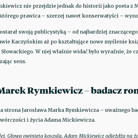
iewicz nie przejdzie jednak do historii jako poeta z 
, którego prawica – szerzej nawet konserwatyści – wyn
postarał swoją publicystyką – od najbardziej znacząceg
awie Kaczyńskim aż po kształtujące nowe myślenie ksią
 Słowackiego. W niej właśnie widać było wyraźnie, że c
zając sens.
 Marek Rymkiewicz – badacz r
edna strona Jarosława Marka Rymkiewicza – uważnego b
wórczości i życia Adama Mickiewicza.
lej
,
Głowa owinięta koszulą
,
Adam Mickiewicz odjeżdża na ż