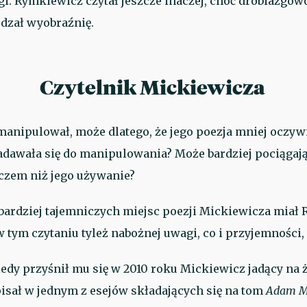
gi. Rymkiewicz czytał jeszcze inaczej, choć drobiazgow
dzał wyobraźnię.
Czytelnik Mickiewicza
anipulował, może dlatego, że jego poezja mniej oczywis
adawała się do manipulowania? Może bardziej pociągając
czem niż jego używanie?
jbardziej tajemniczych miejsc poezji Mickiewicza miał
 tym czytaniu tyleż nabożnej uwagi, co i przyjemności,
iedy przyśnił mu się w 2010 roku Mickiewicz jadący na 
pisał w jednym z esejów składających się na tom
Adam Mi