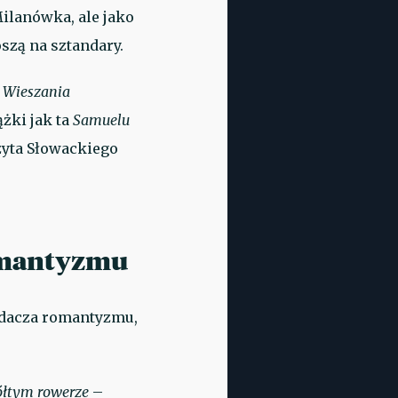
Milanówka, ale jako
oszą na sztandary.
o
Wieszania
żki jak ta
Samuelu
zyta Słowackiego
omantyzmu
adacza romantyzmu,
ółtym rowerze
–