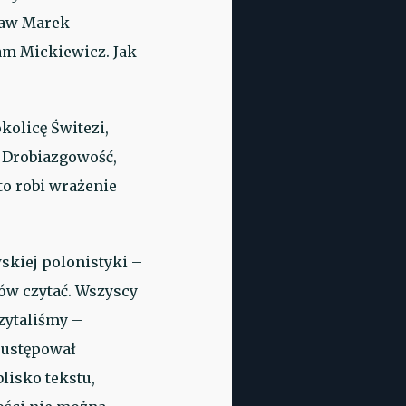
sław Marek
am Mickiewicz. Jak
kolicę Świtezi,
. Drobiazgowość,
to robi wrażenie
skiej polonistyki –
ów czytać. Wszyscy
zytaliśmy –
 ustępował
lisko tekstu,