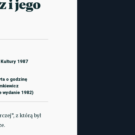
 i jego
a Kultury 1987
yta o godzinę
mkiewicz
e wydanie 1982)
zej”, z którą był
ze.