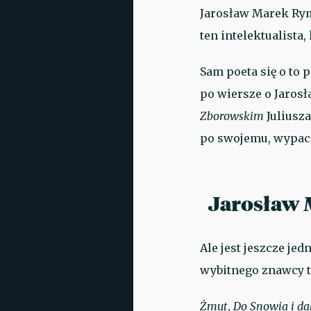
Jarosław Marek Rymk
ten intelektualista
Sam poeta się o to 
po wiersze o Jarosł
Zborowskim
Juliusza
po swojemu, wypac
Jarosław
Ale jest jeszcze j
wybitnego znawcy t
Żmut
,
Do Snowia i da