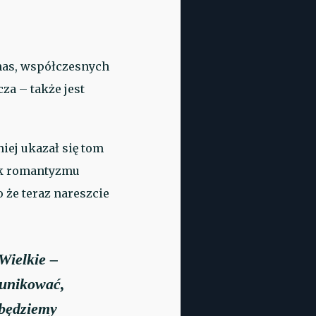
nas, współczesnych
za – także jest
iej ukazał się tom
ek romantyzmu
bo że teraz nareszcie
Wielkie –
munikować,
 będziemy