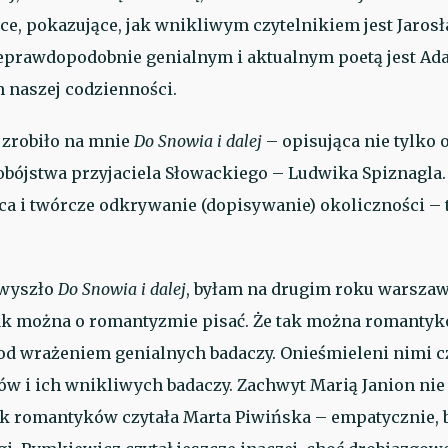
ące, pokazujące, jak wnikliwym czytelnikiem jest Jaro
eprawdopodobnie genialnym i aktualnym poetą jest Ad
 naszej codzienności.
 zrobiło na mnie
Do Snowia i dalej
– opisująca nie tylko o
mobójstwa przyjaciela Słowackiego – Ludwika Spiznagla
ca i twórcze odkrywanie (dopisywanie) okoliczności – 
 wyszło
Do Snowia i dalej
, byłam na drugim roku warszaw
tak można o romantyzmie pisać. Że tak można romantyk
d wrażeniem genialnych badaczy. Onieśmieleni nimi c
w i ich wnikliwych badaczy. Zachwyt Marią Janion nie
ak romantyków czytała Marta Piwińska – empatycznie, b