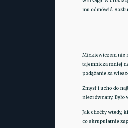
wnikając w drobiaz
mu odmówić. Rozbu
Mickiewiczem nie m
tajemnicza mniej n
podążanie za wiesz
Zmysł i ucho do na
niezrównany. Było w
Jak choćby wtedy, k
co skrupulatnie za