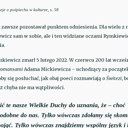
seje o pośpiechu w kulturze
, s. 58
 zawsze pozostawał punktem odniesienia. Dla wielu z 
wicz sam w sobie, ale i ten widziane oczami Rymkiewic
ia.
kiewicz zmarł 5 lutego 2022. W czerwcu 200 lat wcześn
 romansami
Adama Mickiewicza – uchodzący za począt
łoby się posłuchać, jak obaj poeci rozmawiają o
Świtezi
, 
t chyba nie ma wątpliwości.
 te nasze Wielkie Duchy do uznania, że – choć 
 podobne do nas. Tylko wówczas zdołamy się sko
ojąć. Tylko wówczas znajdziemy wspólny język i