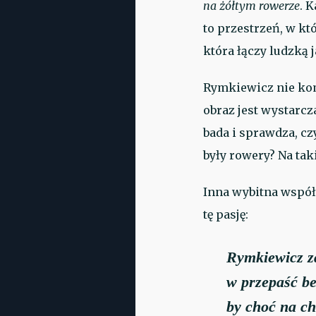
na żółtym rowerze
. 
to przestrzeń, w k
która łączy ludzką 
Rymkiewicz nie komb
obraz jest wystarc
bada i sprawdza, c
były rowery? Na tak
Inna wybitna współ
tę pasję:
Rymkiewicz za
w przepaść be
by choć na ch