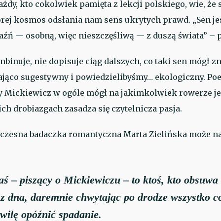
Każdy, kto cokolwiek pamięta z lekcji polskiego, wie, ż
tórej kosmos odsłania nam sens ukrytych prawd. „Sen je
jaźń — osobną, więc nieszczęśliwą — z duszą świata” – p
inuje, nie dopisuje ciąg dalszych, co taki sen mógł zn
zająco sugestywny i powiedzielibyśmy… ekologiczny. Po
zy Mickiewicz w ogóle mógł na jakimkolwiek rowerze je
ich drobiazgach zasadza się czytelnicza pasja.
czesna badaczka romantyczna Marta Zielińska może na
ś – piszący o Mickiewiczu – to ktoś, kto obsuwa 
z dna, daremnie chwytając po drodze wszystko co
wilę opóźnić spadanie.