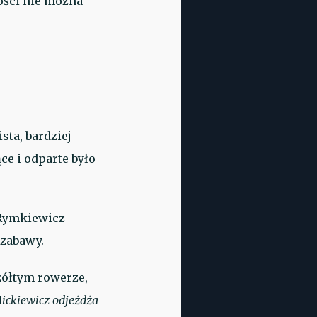
ości nie można
ta, bardziej
e i odparte było
 Rymkiewicz
 zabawy.
żółtym rowerze,
ckiewicz odjeżdża