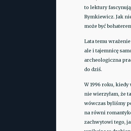
to lektury fascynuj
Rymkiewicz. Jak ni
może być bohaterem
Lata temu wrażenie
ale i tajemnicę sa
archeologiczna pra
do dziś.
W 1996 roku, kiedy
nie wierzyłam, że 
wówczas byliśmy po
na równi romantykó
zachwytowi tego, j