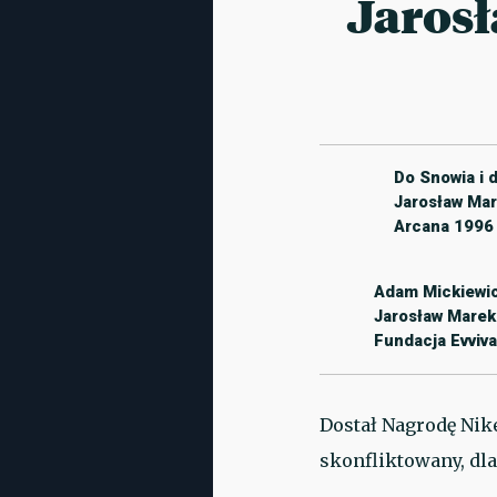
Jarosł
Do Snowia i d
Jarosław Ma
Arcana 1996
Adam Mickiewic
Jarosław Marek
Fundacja Evviva
Dostał Nagrodę Nike
skonfliktowany, dla