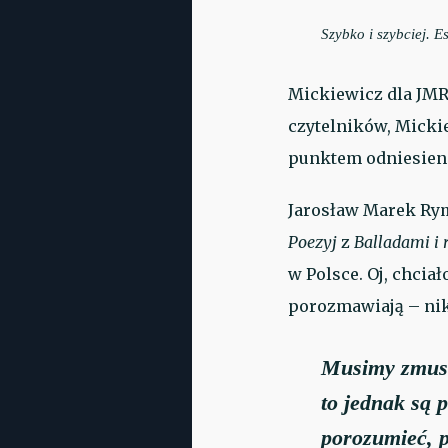
Szybko i szybciej. E
Mickiewicz dla JMR
czytelników, Mickie
punktem odniesien
Jarosław Marek Rym
Poezyj
z
Balladami i
w Polsce. Oj, chcia
porozmawiają – nik
Musimy zmusić
to jednak są
porozumieć, p