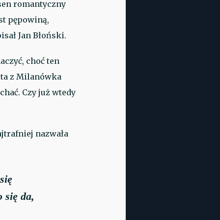
e sen romantyczny
st pępowiną,
isał Jan Błoński.
aczyć, choć ten
eta z Milanówka
chać. Czy już wtedy
jtrafniej nazwała
się
 się da,